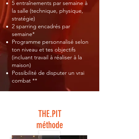
5 entraînements par semaine à
la salle (technique, physique,
stratégie)
2 sparring encadrés par
semaine*
Programme personnalisé selon
ton niveau et tes objectifs
(incluant travail à réaliser à la
maison)
Possibilité de disputer un vrai
combat **
THE.PIT
méthode