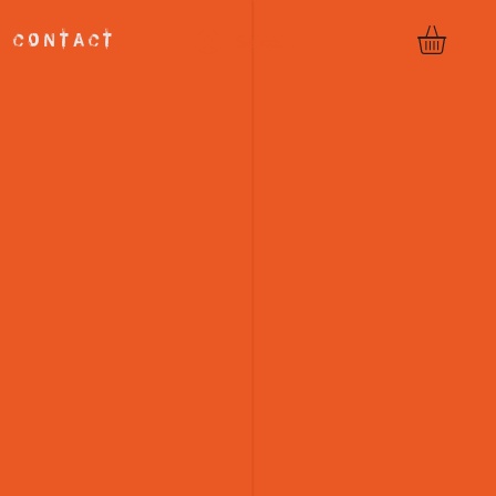
Se connecter
C O N T A C T