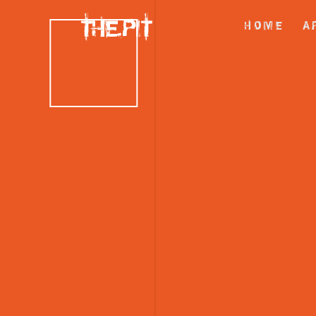
THE.PIT
H O M E
A 