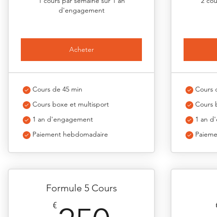
1 cours par semaine sur 1 an
2 cou
d'engagement
Acheter
Cours de 45 min
Cours 
Cours boxe et multisport
Cours 
1 an d'engagement
1 an d
Paiement hebdomadaire
Paieme
Formule 5 Cours
€