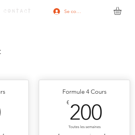
Se connecter
C O N T A C T
t
rs
Formule 4 Cours
150€
200
€
0
200
Toutes les semaines