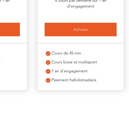
r 1 an
4 cours par semaine sur 1 an
d'engagement
Acheter
Cours de 45 min
t
Cours boxe et multisport
1 an d'engagement
Paiement hebdomadaire