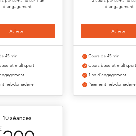
rs par semaine sur 1 an
3 cours par semaine su
d'engagement
d'engagement
Acheter
Acheter
de 45 min
Cours de 45 min
boxe et multisport
Cours boxe et multispor
'engagement
1 an d'engagement
nt hebdomadaire
Paiement hebdomadaire
10 séances
€