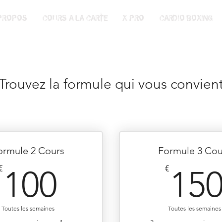
PROPOS
COURS A LA CARTE
X-PRO
CARDIO BOXING
Trouvez la formule qui vous convien
ormule 2 Cours
Formule 3 Cou
100€
€
€
100
15
Toutes les semaines
Toutes les semaines