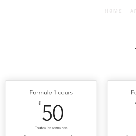
THE.PIT
H O M E
A 
Formule 1 cours
F
50€
€
50
Toutes les semaines